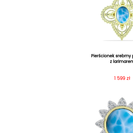
Pierścionek srebrny
z larimare
Cena re
1 599 zł