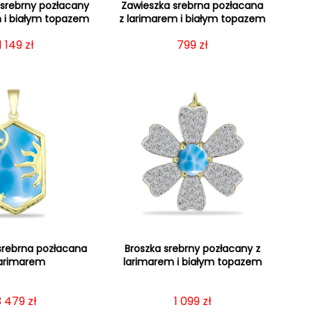
 srebrny pozłacany
Zawieszka srebrna pozłacana
m i białym topazem
z larimarem i białym topazem
Cena regularna
1 149 zł
Cena regularna
799 zł
srebrna pozłacana
Broszka srebrny pozłacany z
larimarem
larimarem i białym topazem
Cena regularna
3 479 zł
Cena regularna
1 099 zł