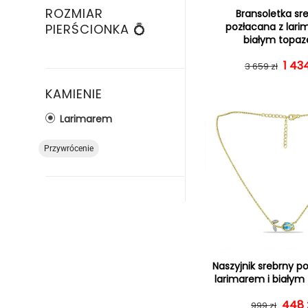
ROZMIAR
Bransoletka sr
pozłacana z lari
PIERŚCIONKA 💍
białym topa
Cena
Cena
1 434
3 659 zł
KAMIENIE
Larimarem
Przywrócenie
Naszyjnik srebrny p
larimarem i biały
448 
Cena
Cena
999 zł