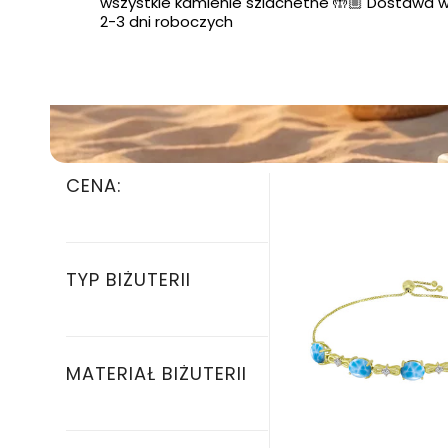
wszystkie kamienie szlachetne 🤲🏼 Dostawa w
2-3 dni roboczych
CENA:
TYP BIŻUTERII
MATERIAŁ BIŻUTERII