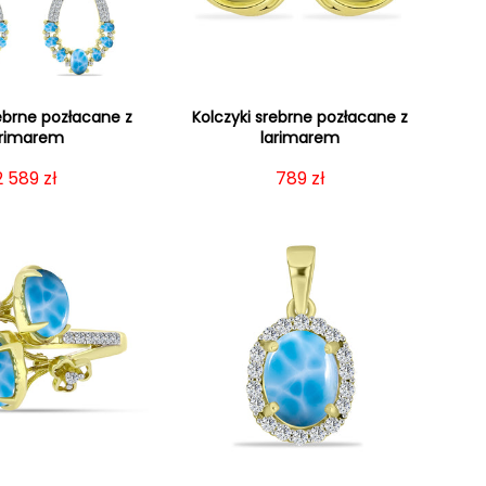
rebrne pozłacane z
Kolczyki srebrne pozłacane z
arimarem
larimarem
Cena regularna
2 589 zł
Cena regularna
789 zł