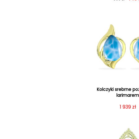
Kolczyki srebrne po
larimare
Cena re
1 939 zł