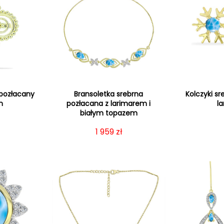
 pozłacany
Bransoletka srebrna
Kolczyki s
m
pozłacana z larimarem i
l
białym topazem
gularna
Cena regularna
1 959 zł