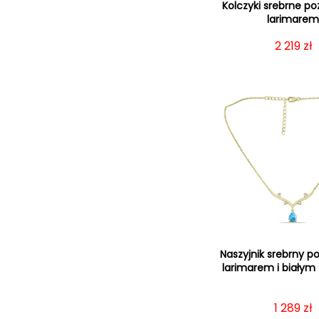
Kolczyki srebrne po
larimare
Cena re
2 219 zł
Naszyjnik srebrny p
larimarem i biały
Cena re
1 289 zł