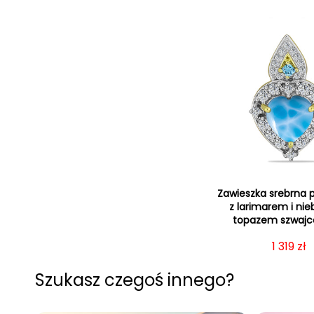
Zawieszka srebrna 
z larimarem i nie
topazem szwajc
Cena r
1 319 zł
Szukasz czegoś innego?