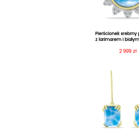
Pierścionek srebrny
z larimarem i biał
Cena re
2 999 zł