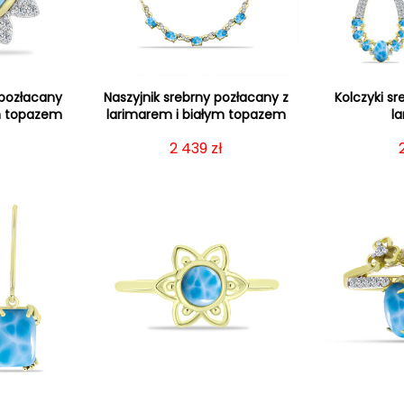
 pozłacany
Naszyjnik srebrny pozłacany z
Kolczyki s
ym topazem
larimarem i białym topazem
l
gularna
Cena regularna
2 439 zł