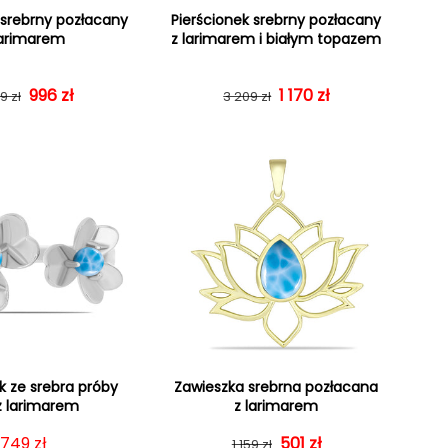
 srebrny pozłacany
Pierścionek srebrny pozłacany
larimarem
z larimarem i białym topazem
Cena regularna
Cena sprzedaży
996 zł
Cena regularna
Cena sprzedaży
1 170 zł
9 zł
3 209 zł
k ze srebra próby
Zawieszka srebrna pozłacana
z larimarem
z larimarem
Cena regularna
749 zł
Cena regularna
Cena sprzedaży
501 zł
1 159 zł