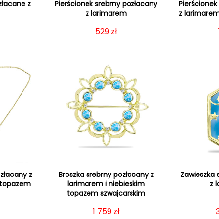
złacane z
Pierścionek srebrny pozłacany
Pierścionek
m
z larimarem
z larimare
gularna
Cena regularna
529 zł
ozłacany z
Broszka srebrny pozłacany z
Zawieszka 
m topazem
larimarem i niebieskim
z 
topazem szwajcarskim
gularna
Cena regularna
1 759 zł