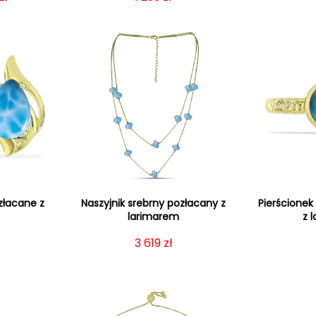
złacane z
Naszyjnik srebrny pozłacany z
Pierścionek
m
larimarem
z 
gularna
Cena regularna
3 619 zł