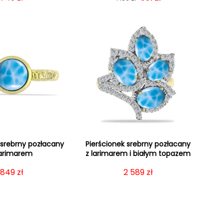
 srebrny pozłacany
Pierścionek srebrny pozłacany
larimarem
z larimarem i białym topazem
Cena regularna
849 zł
Cena regularna
2 589 zł