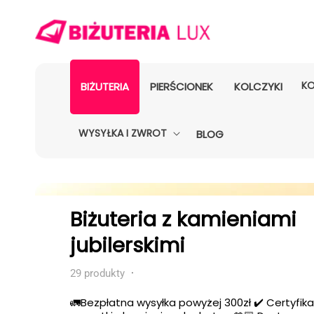
KO
BIŻUTERIA
PIERŚCIONEK
KOLCZYKI
WYSYŁKA I ZWROT
BLOG
Kolekcja:
Biżuteria z kamieniami
jubilerskimi
29 produkty
·
🚛Bezpłatna wysyłka powyżej 300zł ✔️ Certyfika