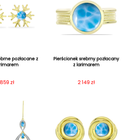
rebrne pozłacane z
Pierścionek srebrny pozłacany
arimarem
z larimarem
Cena regularna
859 zł
Cena regularna
2 149 zł