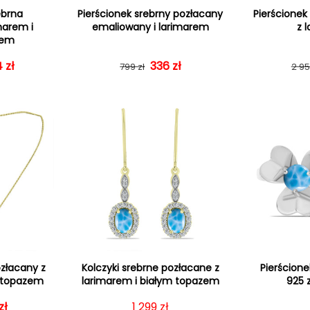
ebrna
Pierścionek srebrny pozłacany
Pierścionek
marem i
emaliowany i larimarem
z 
zem
 regularna
 sprzedaży
 zł
Cena regularna
Cena sprzedaży
336 zł
799 zł
2 95
ozłacany z
Kolczyki srebrne pozłacane z
Pierścione
m topazem
larimarem i białym topazem
925 
zł
 regularna
 sprzedaży
Cena regularna
1 299 zł