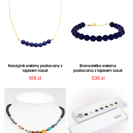
Naszyjnik srebrny pozłacany z
Bransoletka srebrna
lapisem lazuli
pozłacana z lapisem lazuli
Cena regularna
619 zł
Cena regularna
539 zł