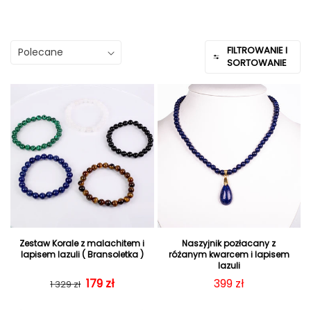
FILTROWANIE I
SORTOWANIE
Zestaw Korale z malachitem i
Naszyjnik pozłacany z
lapisem lazuli ( Bransoletka )
różanym kwarcem i lapisem
lazuli
Cena regularna
Cena sprzedaży
179 zł
Cena regularna
399 zł
1 329 zł