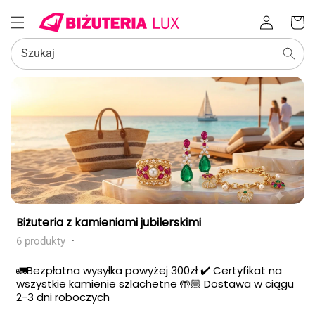
Zaloguj
Koszyk
się
Szukaj
Kolekcja:
Biżuteria z kamieniami jubilerskimi
6 produkty
·
🚛Bezpłatna wysyłka powyżej 300zł ✔️ Certyfikat na
wszystkie kamienie szlachetne 🤲🏼 Dostawa w ciągu
2-3 dni roboczych