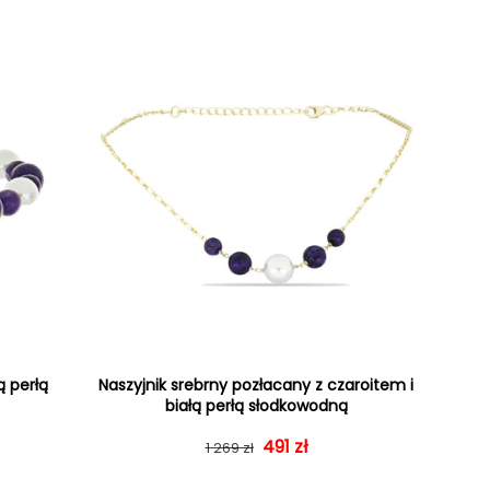
ą perłą
Naszyjnik srebrny pozłacany z czaroitem i
białą perłą słodkowodną
Cena regularna
Cena sprzedaży
491 zł
1 269 zł