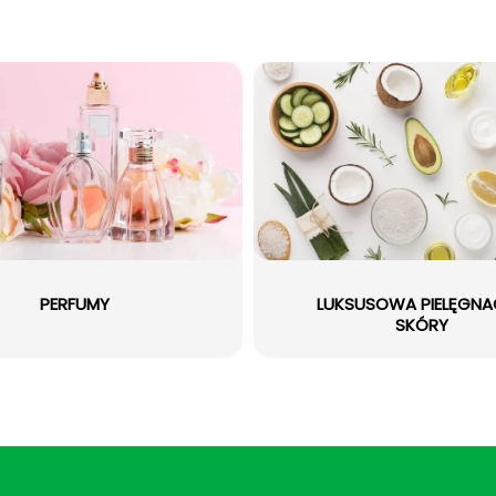
PERFUMY
LUKSUSOWA PIELĘGN
SKÓRY