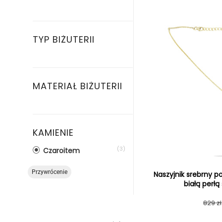
TYP BIŻUTERII
MATERIAŁ BIŻUTERII
KAMIENIE
(3)
Czaroitem
Przywrócenie
Naszyjnik srebrny p
białą perł
829 zł