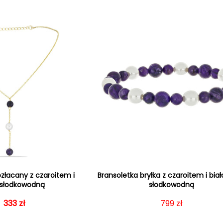
Bransoletka bryłka z czaroitem i biał
ozłacany z czaroitem i
słodkowodną
ą słodkowodną
Cena regularna
Cena sprzedaży
333 zł
Cena regularna
799 zł