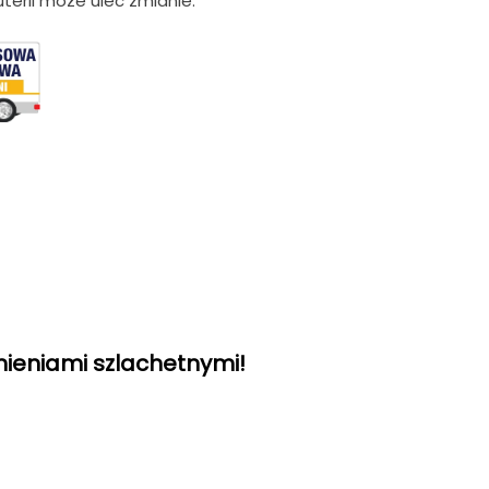
terii może ulec zmianie.
mieniami szlachetnymi!