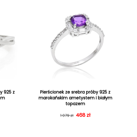
y 925 z
Pierścionek ze srebra próby 925 z
tem
marokańskim ametystem i białym
topazem
gularna
rzedaży
Cena regularna
Cena sprzedaży
468 zł
1 079 zł