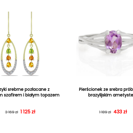
zyki srebrne pozłacane z
Pierścionek ze srebra prób
 szafirem i białym topazem
brazylijskim ametys
Cena regularna
Cena sprzedaży
1 125 zł
Cena re
Cena sp
433 zł
3 169 zł
1 189 zł