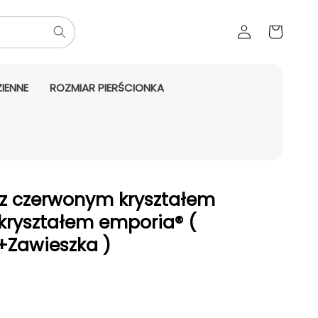
Zaloguj
Koszyk
się
IENNE
ROZMIAR PIERŚCIONKA
z czerwonym kryształem
 kryształem emporia® (
+Zawieszka )
aży