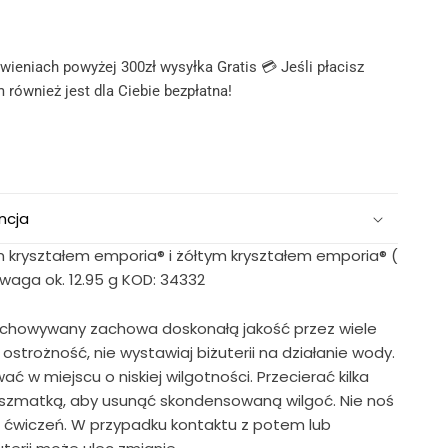
ieniach powyżej 300zł wysyłka Gratis 💳 Jeśli płacisz
 również jest dla Ciebie bezpłatna!
ncja
kryształem emporia® i żółtym kryształem emporia® (
waga ok. 12.95 g KOD: 34332
echowywany zachowa doskonałą jakość przez wiele
strożność, nie wystawiaj biżuterii na działanie wody.
 w miejscu o niskiej wilgotności. Przecierać kilka
ą szmatką, aby usunąć skondensowaną wilgoć. Nie noś
lub ćwiczeń. W przypadku kontaktu z potem lub