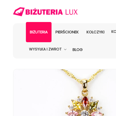
KO
BIŻUTERIA
PIERŚCIONEK
KOLCZYKI
WYSYŁKA I ZWROT
BLOG
POMIŃ, ABY
PRZEJŚĆ
DO
INFORMACJI
O
PRODUKCIE