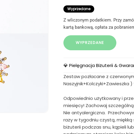
Wyprzedane
Z wliczonym podatkiem. Przy zamów
kartą bankową, opłata za pobraniem
WYPRZEDANE
💎 Pielęgnacja Biżuterii & Gwara
Zestaw pozłacane z czerwonym 
Naszyjnik+Kolczyki+Zawieszka ) 
Odpowiednio użytkowany i prz
miesięcy! Zachowaj szczególną o
Nie antyalergiczna. Przechowywać
razy w tygodniu czystą, miękk
biżuterii podczas snu, kąpieli 