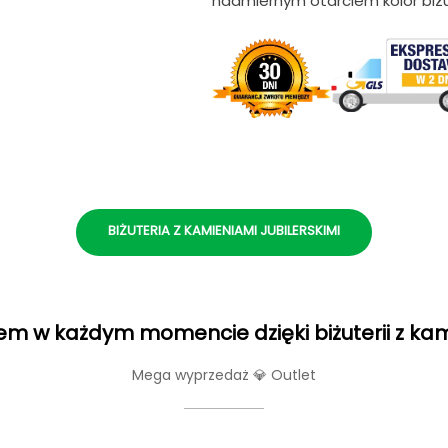
nadmiernym otarciem kolor biżu
BIŻUTERIA Z KAMIENIAMI JUBILERSKIMI
m w każdym momencie dzięki biżuterii z ka
Mega wyprzedaż 💎 Outlet