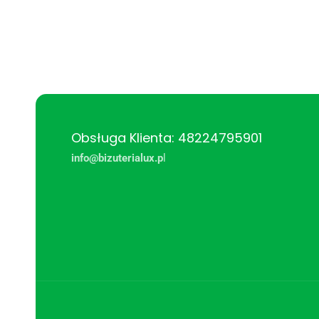
Obsługa Klienta: 48224795901
info@bizuterialux.p
l