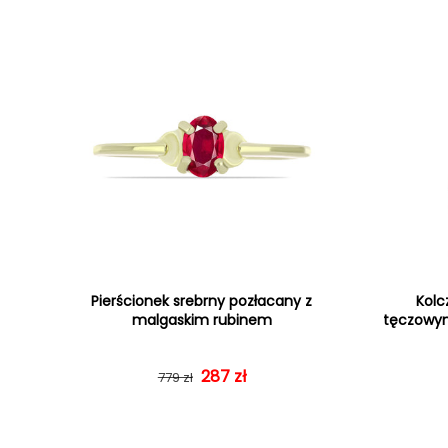
Pierścionek srebrny pozłacany z
Kolc
malgaskim rubinem
tęczowym
287 zł
Cena regularna
Cena sprzedaży
779 zł