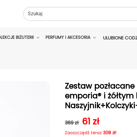
Szukaj
LEKCJE BIŻUTERII
PERFUMY I AKCESORIA
ULUBIONE CODZ
Zestaw pozłacane 
emporia® i żółtym
Naszyjnik+Kolczyki
Cena regularna
Cena sprzed
61 zł
369 zł
Zaoszczędź teraz
308 zł
!