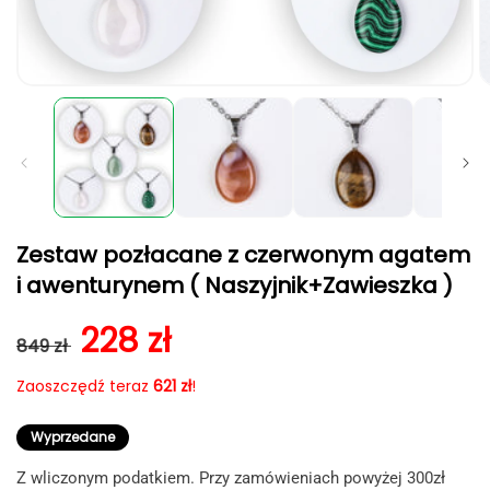
Otwórz
O
multimedia
m
1
2
w
w
oknie
o
modalnym
m
Zestaw pozłacane z czerwonym agatem
i awenturynem ( Naszyjnik+Zawieszka )
Cena regularna
Cena sprzedaży
228 zł
849 zł
Zaoszczędź teraz
621 zł
!
Wyprzedane
Z wliczonym podatkiem. Przy zamówieniach powyżej 300zł