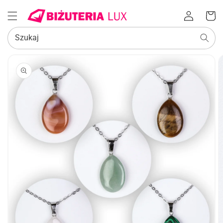
Zaloguj
Koszyk
się
Szukaj
POMIŃ, ABY
PRZEJŚĆ
DO
INFORMACJI
O
PRODUKCIE