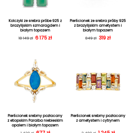
Kolczyki ze srebra próbe 925 z
Pierścionek ze srebra próby 925
brazylijskim szmaragdem i
z brazylijskim ametystem i
białym topazem
białym topazem
Cena regularna
Cena sprzedaży
6 175 zł
Cena regularn
Cena sprzedaż
319 zł
18 149 zł
849 zł
Pierścionek srebrny pozłacany
Pierścionek srebrny pozłacany
z etiopskim Paraiba niebieskim
z ametystem i cytrynem
opalem i białym topazem
Cena regularna
Cena sprzedaży
677 zł
Cena regularn
Cena sprzedaż
1 245 zł