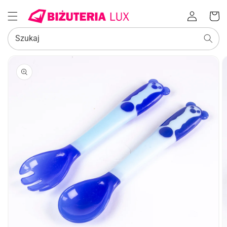
Zaloguj
Koszyk
się
Szukaj
POMIŃ, ABY
PRZEJŚĆ
DO
INFORMACJI
O
PRODUKCIE