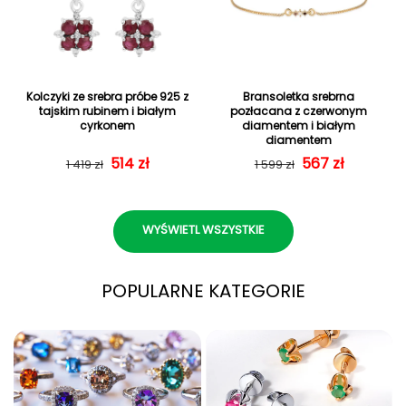
Kolczyki ze srebra próbe 925 z
Bransoletka srebrna
tajskim rubinem i białym
pozłacana z czerwonym
cyrkonem
diamentem i białym
diamentem
Cena regularna
Cena sprzedaży
514 zł
Cena regularn
Cena sprzedaż
567 zł
1 419 zł
1 599 zł
WYŚWIETL WSZYSTKIE
POPULARNE KATEGORIE