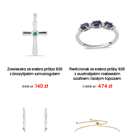
Zawieszka ze srebra próba 925
Pierścionek ze srebra próby 925
z brazylijskim szmaragdem
z australijskim niebieskim
szafirem i białym topazem
Cena regularna
Cena sprzedaży
140 zł
Cena regularn
Cena sprzedaż
474 zł
349 zł
1 309 zł