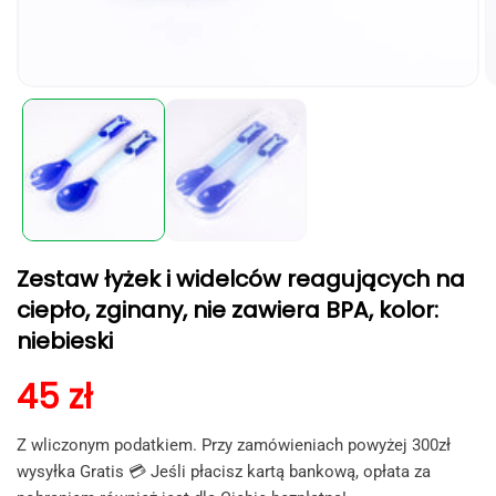
Otwórz
O
multimedia
m
1
2
w
w
oknie
o
modalnym
m
Zestaw łyżek i widelców reagujących na
ciepło, zginany, nie zawiera BPA, kolor:
niebieski
Cena regularna
45 zł
Z wliczonym podatkiem. Przy zamówieniach powyżej 300zł
wysyłka Gratis 💳 Jeśli płacisz kartą bankową, opłata za