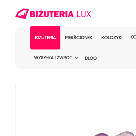
KO
BIŻUTERIA
PIERŚCIONEK
KOLCZYKI
WYSYŁKA I ZWROT
BLOG
POMIŃ, ABY
PRZEJŚĆ
DO
INFORMACJI
O
PRODUKCIE