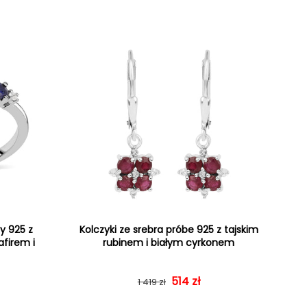
y 925 z
Kolczyki ze srebra próbe 925 z tajskim
afirem i
rubinem i białym cyrkonem
gularna
rzedaży
Cena regularna
Cena sprzedaży
514 zł
1 419 zł