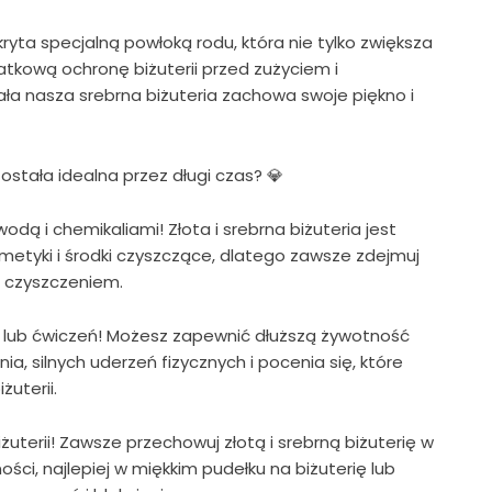
kryta specjalną powłoką rodu, która nie tylko zwiększa
atkową ochronę biżuterii przed zużyciem i
a nasza srebrna biżuteria zachowa swoje piękno i
ostała idealna przez długi czas? 💎
odą i chemikaliami! Złota i srebrna biżuteria jest
metyki i środki czyszczące, dlatego zawsze zdejmuj
b czyszczeniem.
nu lub ćwiczeń! Możesz zapewnić dłuższą żywotność
ania, silnych uderzeń fizycznych i pocenia się, które
uterii.
terii! Zawsze przechowuj złotą i srebrną biżuterię w
ości, najlepiej w miękkim pudełku na biżuterię lub