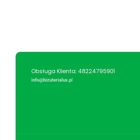
Obsługa Klienta: 48224795901
info@bizuterialux.p
l