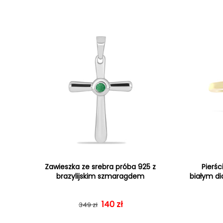
Zawieszka ze srebra próba 925 z
Pierśc
brazylijskim szmaragdem
białym d
Cena regularna
Cena sprzedaży
140 zł
349 zł