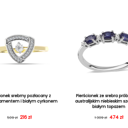
ionek srebrny pozłacany z
Pierścionek ze srebra prób
iamentem i białym cyrkonem
australijskim niebieskim sz
białym topazem
Cena regularna
Cena sprzedaży
216 zł
Cena re
Cena sp
474 zł
509 zł
1 309 zł