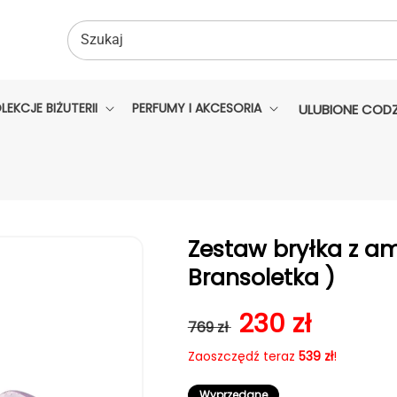
Szukaj
LEKCJE BIŻUTERII
PERFUMY I AKCESORIA
ULUBIONE CODZ
Zestaw bryłka z am
Bransoletka )
Cena regularna
Cena sprzed
230 zł
769 zł
Zaoszczędź teraz
539 zł
!
Wyprzedane