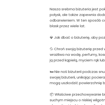
Nasza srebrna biżuteria jest po
połysk, ale także zapewnia dod
odbarwieniem. W ten sposób cał
blask przez wiele lat.
💎 Jak dbać o biżuterię, aby poz
💦 Chroń swoją biżuterię przed w
wrażliwa na wodę, perfumy, kos
ją przed kąpielą, myciem rąk lu
🛏 Nie noś biżuterii podczas s
swojej biżuterii, unikając pocier
mogą uszkodzić powierzchnię biż
📦 Właściwe przechowywanie biżu
suchym miejscu o niskiej wilgotn