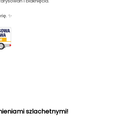
arysowań i blaknięcia.
rię. ✨
mieniami szlachetnymi!