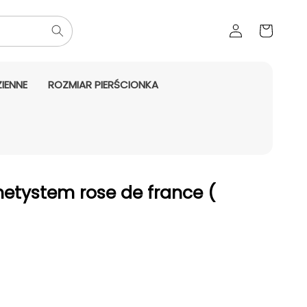
Zaloguj
Koszyk
się
IENNE
ROZMIAR PIERŚCIONKA
etystem rose de france (
aży