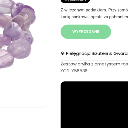
Z wliczonym podatkiem. Przy zamów
kartą bankową, opłata za pobraniem
WYPRZEDANE
💎 Pielęgnacja Biżuterii & Gwara
Zestaw bryłka z ametystem rose 
KOD: Y56536