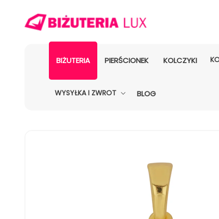
KO
BIŻUTERIA
PIERŚCIONEK
KOLCZYKI
WYSYŁKA I ZWROT
BLOG
POMIŃ, ABY
PRZEJŚĆ
DO
INFORMACJI
O
PRODUKCIE