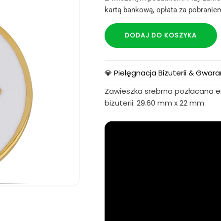
kartą bankową, opłata za pobraniem
DODAJ DO KOSZYKA
💎 Pielęgnacja Biżuterii & Gwara
Zawieszka srebrna pozłacana e
biżuterii: 29.60 mm x 22 mm