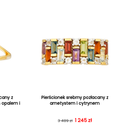
acany z
Pierścionek srebrny pozłacany z
m opalem i
ametystem i cytrynem
gularna
rzedaży
Cena regularna
Cena sprzedaży
1 245 zł
3 489 zł