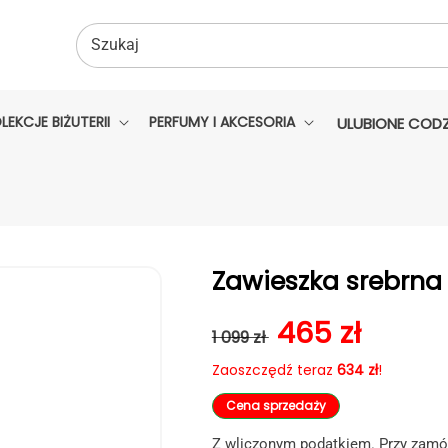
Szukaj
LEKCJE BIŻUTERII
PERFUMY I AKCESORIA
ULUBIONE CODZ
Zawieszka srebrn
Cena regularna
Cena sprzed
465 zł
1 099 zł
Zaoszczędź teraz
634 zł
!
Cena sprzedaży
Z wliczonym podatkiem. Przy zamów