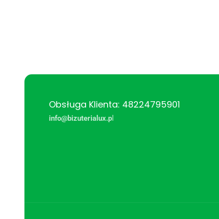
Obsługa Klienta: 48224795901
info@bizuterialux.p
l