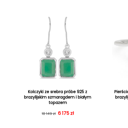
Kolczyki ze srebra próbe 925 z
Pierśc
brazylijskim szmaragdem i białym
brazyl
topazem
Cena regularna
Cena sprzedaży
6 175 zł
18 149 zł