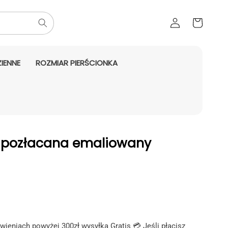
Zaloguj
Koszyk
się
IENNE
ROZMIAR PIERŚCIONKA
a pozłacana emaliowany
aży
ieniach powyżej 300zł wysyłka Gratis 💳 Jeśli płacisz