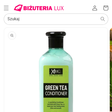
Zaloguj
Koszyk
się
Szukaj
POMIŃ, ABY
PRZEJŚĆ
DO
INFORMACJI
O
PRODUKCIE