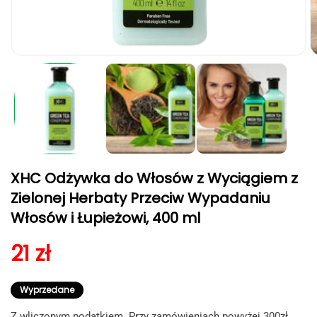
Otwórz
O
multimedia
m
1
2
w
w
oknie
o
modalnym
m
XHC Odżywka do Włosów z Wyciągiem z
Zielonej Herbaty Przeciw Wypadaniu
Włosów i Łupieżowi, 400 ml
Cena regularna
21 zł
Wyprzedane
Z wliczonym podatkiem. Przy zamówieniach powyżej 300zł