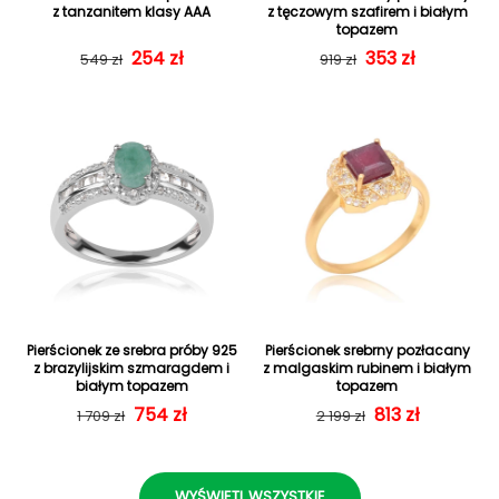
z tanzanitem klasy AAA
z tęczowym szafirem i białym
topazem
Cena regularna
Cena sprzedaży
254 zł
353 zł
Cena regularn
Cena sprzedaż
549 zł
919 zł
Pierścionek ze srebra próby 925
Pierścionek srebrny pozłacany
z brazylijskim szmaragdem i
z malgaskim rubinem i białym
białym topazem
topazem
Cena regularna
Cena sprzedaży
754 zł
Cena regularn
Cena sprzedaż
813 zł
1 709 zł
2 199 zł
WYŚWIETL WSZYSTKIE