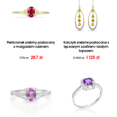
Pierścionek srebrny pozłacany
Kolczyki srebrne pozłacane z
z malgaskim rubinem
tęczowym szafirem i białym
topazem
287 zł
Cena regularna
Cena sprzedaży
Cena regularn
Cena sprzedaż
1 125 zł
779 zł
3 169 zł