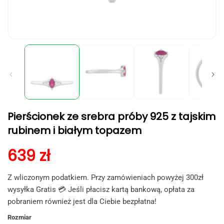
Otwórz
O
multimedia
m
1
2
w
w
oknie
o
modalnym
m
Pierścionek ze srebra próby 925 z tajskim
rubinem i białym topazem
Cena regularna
639 zł
Z wliczonym podatkiem. Przy zamówieniach powyżej 300zł
wysyłka Gratis 💳 Jeśli płacisz kartą bankową, opłata za
pobraniem również jest dla Ciebie bezpłatna!
Rozmiar