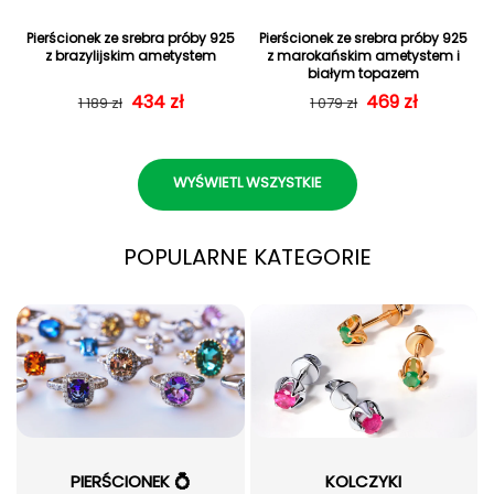
Pierścionek ze srebra próby 925
Pierścionek ze srebra próby 925
z brazylijskim ametystem
z marokańskim ametystem i
białym topazem
Cena regularna
Cena sprzedaży
434 zł
Cena regularn
Cena sprzedaż
469 zł
1 189 zł
1 079 zł
WYŚWIETL WSZYSTKIE
POPULARNE KATEGORIE
PIERŚCIONEK 💍
KOLCZYKI