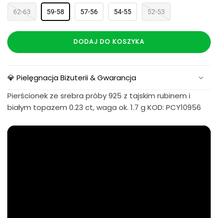
62-63
59-58
57-56
54-55
52-53
DODAJ DO KOSZYKA
💎 Pielęgnacja Biżuterii & Gwarancja
Pierścionek ze srebra próby 925 z tajskim rubinem i
białym topazem 0.23 ct, waga ok. 1.7 g KOD: PCY10956