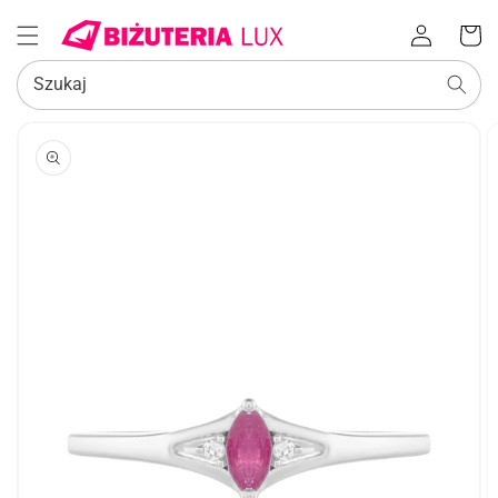
Zaloguj
Koszyk
się
Szukaj
POMIŃ, ABY
PRZEJŚĆ
DO
INFORMACJI
O
PRODUKCIE