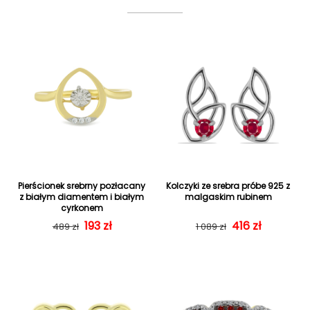
Pierścionek srebrny pozłacany
Kolczyki ze srebra próbe 925 z
z białym diamentem i białym
malgaskim rubinem
cyrkonem
Cena regularna
Cena sprzedaży
193 zł
Cena regularn
Cena sprzedaż
416 zł
489 zł
1 089 zł