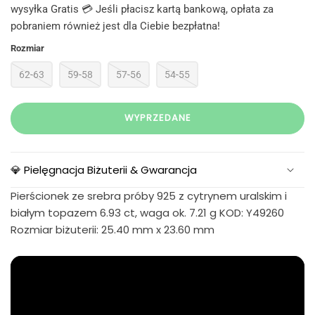
wysyłka Gratis 💳 Jeśli płacisz kartą bankową, opłata za
pobraniem również jest dla Ciebie bezpłatna!
Rozmiar
62-63
59-58
57-56
54-55
WYPRZEDANE
💎 Pielęgnacja Biżuterii & Gwarancja
Pierścionek ze srebra próby 925 z cytrynem uralskim i
białym topazem 6.93 ct, waga ok. 7.21 g KOD: Y49260
Rozmiar biżuterii: 25.40 mm x 23.60 mm