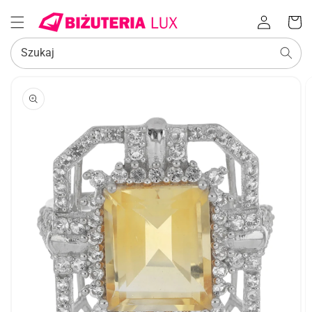
Zaloguj
Koszyk
się
Szukaj
POMIŃ, ABY
PRZEJŚĆ
DO
INFORMACJI
O
PRODUKCIE