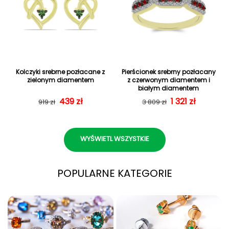
Kolczyki srebrne pozłacane z
Pierścionek srebrny pozłacany
zielonym diamentem
z czerwonym diamentem i
białym diamentem
439 zł
Cena regularna
Cena sprzedaży
Cena regularn
Cena sprzedaż
1 321 zł
919 zł
3 809 zł
WYŚWIETL WSZYSTKIE
POPULARNE KATEGORIE