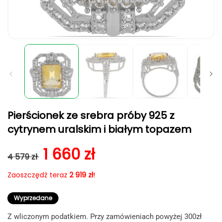
Otwórz
O
multimedia
m
1
2
w
w
oknie
o
modalnym
m
Pierścionek ze srebra próby 925 z
cytrynem uralskim i białym topazem
Cena regularna
Cena sprzedaży
1 660 zł
4 579 zł
Zaoszczędź teraz
2 919 zł
!
Wyprzedane
Z wliczonym podatkiem. Przy zamówieniach powyżej 300zł