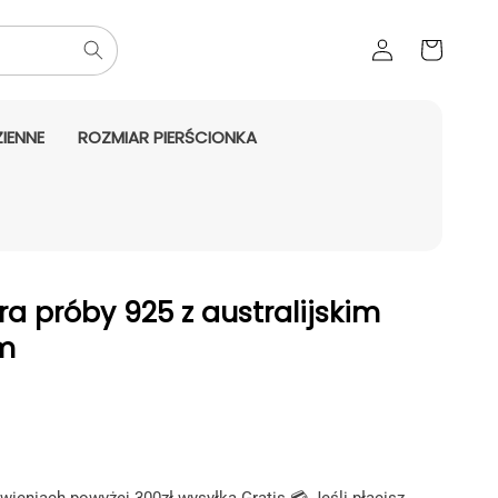
Zaloguj
Koszyk
się
IENNE
ROZMIAR PIERŚCIONKA
ra próby 925 z australijskim
em