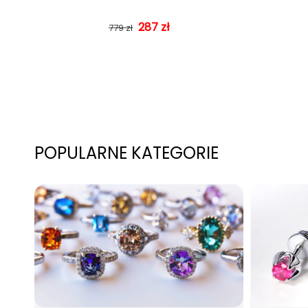
287 zł
Cena regularna
Cena sprzedaży
779 zł
POPULARNE KATEGORIE