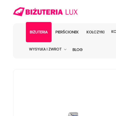
KO
BIŻUTERIA
PIERŚCIONEK
KOLCZYKI
WYSYŁKA I ZWROT
BLOG
POMIŃ, ABY
PRZEJŚĆ
DO
INFORMACJI
O
PRODUKCIE