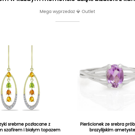
Mega wyprzedaż 💎 Outlet
zyki srebrne pozłacane z
Pierścionek ze srebra prób
 szafirem i białym topazem
brazylijskim ametys