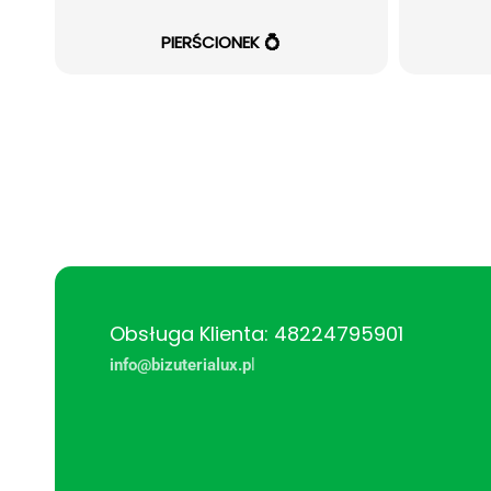
PIERŚCIONEK 💍
Obsługa Klienta: 48224795901
info@bizuterialux.p
l