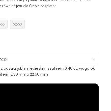
ieniach powyżej 300zł wysyłka Gratis 💳 Jeśli płacisz
 również jest dla Ciebie bezpłatna!
-55
52-53
ncja
z australijskim niebieskim szafirem 0.46 ct, waga ok.
terii: 12.80 mm x 22.56 mm