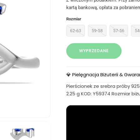
Z wliczonym podatkiem. Przy zamów
kartą bankową, opłata za pobraniem
Rozmiar
62-63
59-58
57-56
54
WYPRZEDANE
💎 Pielęgnacja Biżuterii & Gwara
Pierścionek ze srebra próby 925 
2.25 g KOD: Y59374 Rozmiar biżu