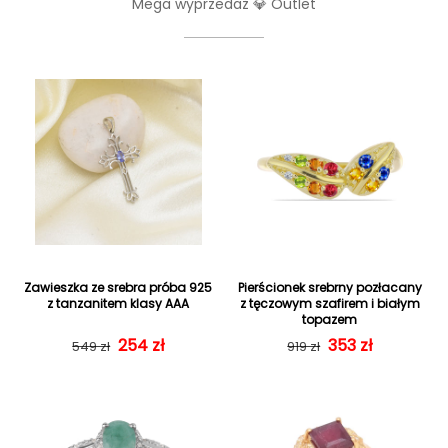
Mega wyprzedaż 💎 Outlet
Zawieszka ze srebra próba 925
Pierścionek srebrny pozłacany
z tanzanitem klasy AAA
z tęczowym szafirem i białym
topazem
Cena regularna
Cena sprzedaży
254 zł
353 zł
Cena regularn
Cena sprzedaż
549 zł
919 zł