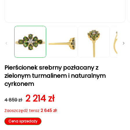
Otwórz
O
multimedia
m
1
2
w
w
oknie
o
modalnym
m
Pierścionek srebrny pozłacany z
zielonym turmalinem i naturalnym
cyrkonem
Cena regularna
Cena sprzedaży
2 214 zł
4 859 zł
Zaoszczędź teraz
2 645 zł
!
Cena sprzedaży