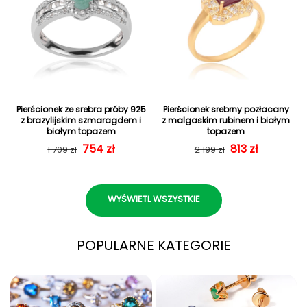
Pierścionek ze srebra próby 925
Pierścionek srebrny pozłacany
z brazylijskim szmaragdem i
z malgaskim rubinem i białym
białym topazem
topazem
Cena regularna
Cena sprzedaży
754 zł
Cena regularn
Cena sprzedaż
813 zł
1 709 zł
2 199 zł
WYŚWIETL WSZYSTKIE
POPULARNE KATEGORIE