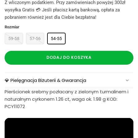
Z wliczonym podatkiem. Przy zamówieniach powyżej 300zł
wysyłka Gratis 💳 Jeśli płacisz kartą bankową, opłata za
pobraniem również jest dla Ciebie bezpłatna!
Rozmiar
59-58
57-56
54-55
DODAJ DO KOSZYKA
💎 Pielęgnacja Biżuterii & Gwarancja
Pierścionek srebrny pozłacany z zielonym turmalinem i
naturalnym cyrkonem 1.26 ct, waga ok. 1.98 g KOD:
PCY11072