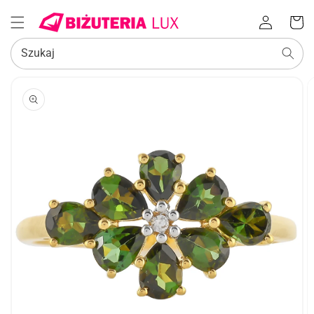
Zaloguj
Koszyk
się
Szukaj
POMIŃ, ABY
PRZEJŚĆ
DO
INFORMACJI
O
PRODUKCIE