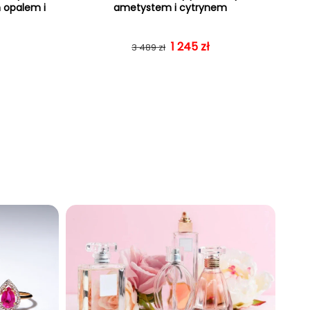
m opalem i
ametystem i cytrynem
gularna
rzedaży
Cena regularna
Cena sprzedaży
1 245 zł
3 489 zł