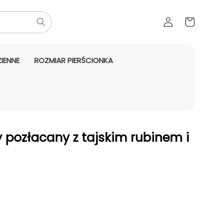
Zaloguj
Koszyk
się
IENNE
ROZMIAR PIERŚCIONKA
y pozłacany z tajskim rubinem i
daży