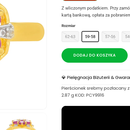
Z wliczonym podatkiem. Przy zamów
kartą bankową, opłata za pobraniem
Rozmiar
62-63
59-58
57-56
54
DODAJ DO KOSZYKA
💎 Pielęgnacja Biżuterii & Gwara
Pierścionek srebrny pozłacany z
2.87 g KOD: PCY9916