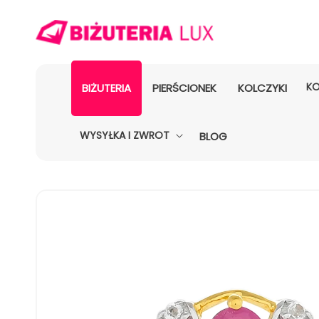
KO
BIŻUTERIA
PIERŚCIONEK
KOLCZYKI
WYSYŁKA I ZWROT
BLOG
POMIŃ, ABY
PRZEJŚĆ
DO
INFORMACJI
O
PRODUKCIE