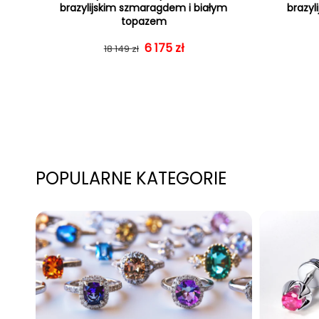
brazylijskim szmaragdem i białym
brazyl
topazem
Cena regularna
Cena sprzedaży
6 175 zł
18 149 zł
POPULARNE KATEGORIE