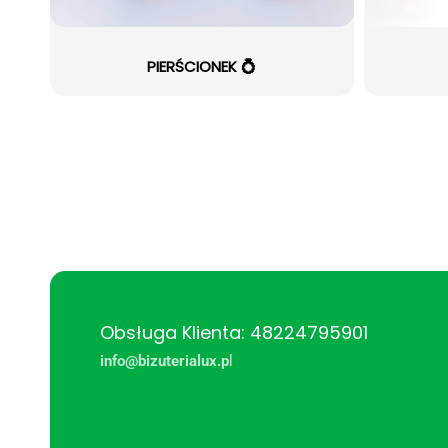
PIERŚCIONEK 💍
Obsługa Klienta: 48224795901
info@bizuterialux.p
l