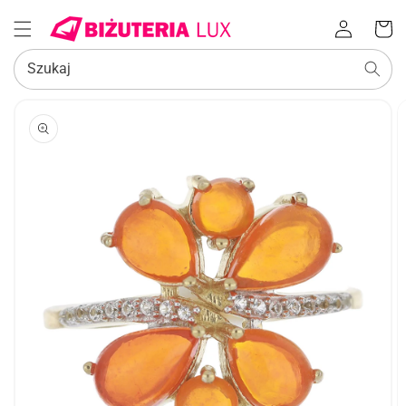
Zaloguj
Koszyk
się
Szukaj
POMIŃ, ABY
PRZEJŚĆ
DO
INFORMACJI
O
PRODUKCIE