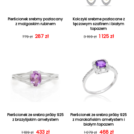
Pierścionek srebrny pozłacany
Kolczyki srebrne pozłacane z
z malgaskim rubinem
tęczowym szafirem i białym
topazem
287 zł
Cena regularna
Cena sprzedaży
Cena regularn
Cena sprzedaż
1 125 zł
779 zł
3 169 zł
Pierścionek ze srebra próby 925
Pierścionek ze srebra próby 925
z brazylijskim ametystem
z marokańskim ametystem i
białym topazem
Cena regularna
Cena sprzedaży
433 zł
Cena regularn
Cena sprzedaż
468 zł
1 189 zł
1 079 zł