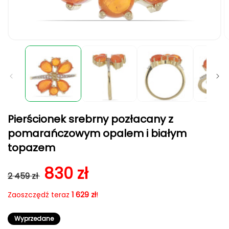
Otwórz
O
multimedia
m
1
2
w
w
oknie
o
modalnym
m
Pierścionek srebrny pozłacany z
pomarańczowym opalem i białym
topazem
Cena regularna
Cena sprzedaży
830 zł
2 459 zł
Zaoszczędź teraz
1 629 zł
!
Wyprzedane