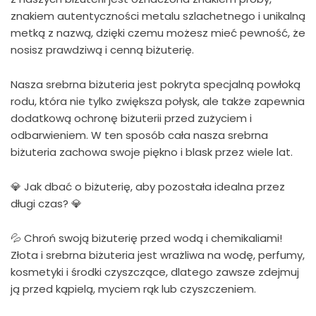
znakiem autentyczności metalu szlachetnego i unikalną
metką z nazwą, dzięki czemu możesz mieć pewność, że
nosisz prawdziwą i cenną biżuterię.
Nasza srebrna biżuteria jest pokryta specjalną powłoką
rodu, która nie tylko zwiększa połysk, ale także zapewnia
dodatkową ochronę biżuterii przed zużyciem i
odbarwieniem. W ten sposób cała nasza srebrna
biżuteria zachowa swoje piękno i blask przez wiele lat.
💎 Jak dbać o biżuterię, aby pozostała idealna przez
długi czas? 💎
💦 Chroń swoją biżuterię przed wodą i chemikaliami!
Złota i srebrna biżuteria jest wrażliwa na wodę, perfumy,
kosmetyki i środki czyszczące, dlatego zawsze zdejmuj
ją przed kąpielą, myciem rąk lub czyszczeniem.