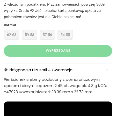
Z wliczonym podatkiem. Przy zamówieniach powyżej 300zł
wysyłka Gratis 💳 Jeśli płacisz kartą bankową, opłata za
pobraniem również jest dla Ciebie bezpłatna!
Rozmiar
62-63
59-58
57-56
54-55
WYPRZEDANE
💎 Pielęgnacja Biżuterii & Gwarancja
Pierścionek srebrny pozłacany z pomarańczowym
opalem i białym topazem 2.45 ct, waga ok. 4.3 g KOD:
Y47928 Rozmiar biżuterii: 18.39 mm x 22.73 mm