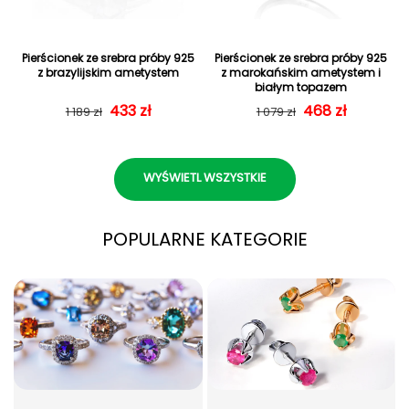
Pierścionek ze srebra próby 925
Pierścionek ze srebra próby 925
z brazylijskim ametystem
z marokańskim ametystem i
białym topazem
Cena regularna
Cena sprzedaży
433 zł
Cena regularn
Cena sprzedaż
468 zł
1 189 zł
1 079 zł
WYŚWIETL WSZYSTKIE
POPULARNE KATEGORIE