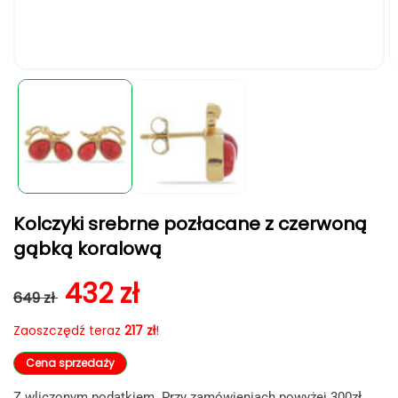
Otwórz
O
multimedia
m
1
2
w
w
oknie
o
modalnym
m
Kolczyki srebrne pozłacane z czerwoną
gąbką koralową
Cena regularna
Cena sprzedaży
432 zł
649 zł
Zaoszczędź teraz
217 zł
!
Cena sprzedaży
Z wliczonym podatkiem. Przy zamówieniach powyżej 300zł