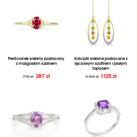
Pierścionek srebrny pozłacany
Kolczyki srebrne pozłacane z
z malgaskim rubinem
tęczowym szafirem i białym
topazem
287 zł
Cena regularna
Cena sprzedaży
Cena regularn
Cena sprzedaż
1 125 zł
779 zł
3 169 zł