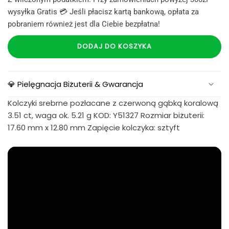
wysyłka Gratis 💳 Jeśli płacisz kartą bankową, opłata za
pobraniem również jest dla Ciebie bezpłatna!
DODAJ DO KOSZYKA
💎 Pielęgnacja Biżuterii & Gwarancja
Kolczyki srebrne pozłacane z czerwoną gąbką koralową
3.51 ct, waga ok. 5.21 g KOD: Y51327 Rozmiar biżuterii:
17.60 mm x 12.80 mm Zapięcie kolczyka: sztyft