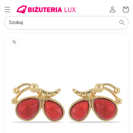
Zaloguj
Koszyk
się
Szukaj
POMIŃ, ABY
PRZEJŚĆ
DO
INFORMACJI
O
PRODUKCIE