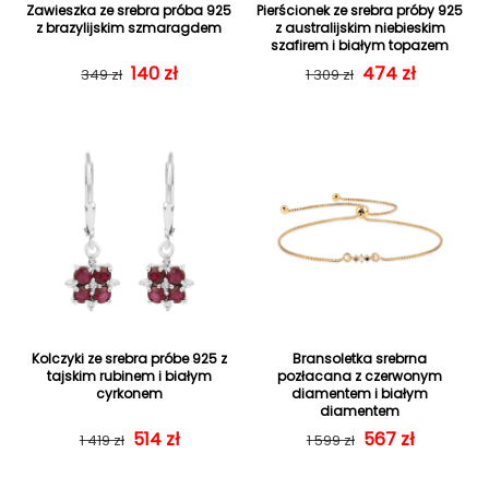
Zawieszka ze srebra próba 925
Pierścionek ze srebra próby 925
z brazylijskim szmaragdem
z australijskim niebieskim
szafirem i białym topazem
Cena regularna
Cena sprzedaży
140 zł
Cena regularn
Cena sprzedaż
474 zł
349 zł
1 309 zł
Kolczyki ze srebra próbe 925 z
Bransoletka srebrna
tajskim rubinem i białym
pozłacana z czerwonym
cyrkonem
diamentem i białym
diamentem
Cena regularna
Cena sprzedaży
514 zł
Cena regularn
Cena sprzedaż
567 zł
1 419 zł
1 599 zł