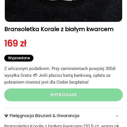
Otwórz
Bransoletka Korale z białym kwarcem
multimedia
1
w
Cena regularna
169 zł
oknie
modalnym
Wyprzedane
Z wliczonym podatkiem. Przy zamówieniach powyżej 300zł
wysyłka Gratis 💳 Jeśli płacisz kartą bankową, opłata za
pobraniem również jest dla Ciebie bezpłatna!
WYPRZEDANE
💎 Pielęgnacja Biżuterii & Gwarancja
Bransoletka Korale z białym kwarcem 120.5 ct, waga ok.