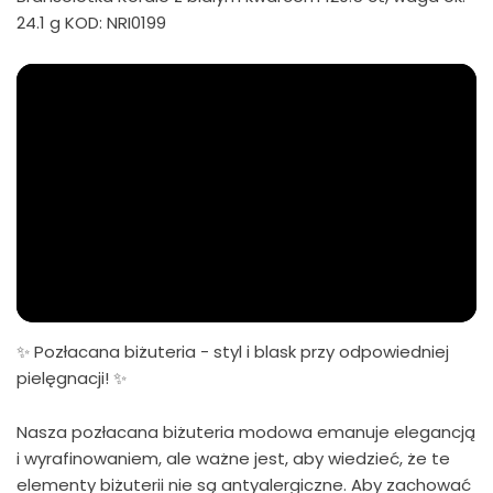
24.1 g KOD: NRI0199
✨ Pozłacana biżuteria - styl i blask przy odpowiedniej
pielęgnacji! ✨
Nasza pozłacana biżuteria modowa emanuje elegancją
i wyrafinowaniem, ale ważne jest, aby wiedzieć, że te
elementy biżuterii nie są antyalergiczne. Aby zachować