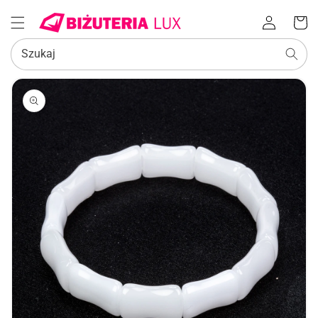
Zaloguj
Koszyk
się
Szukaj
POMIŃ, ABY
PRZEJŚĆ
DO
INFORMACJI
O
PRODUKCIE