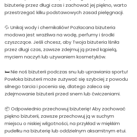
biżuterię przez długi czas i zachować jej piękno, warto
przestrzegać kilku podstawowych zasad pielęgnacji.
💦 Unikaj wody i chemikaliów! Pozłacana biżuteria
modowa jest wrażliwa na wodę, perfumy i środki
czyszczące. Jeśli chcesz, aby Twoja biżuteria lśniła
przez długi czas, zawsze zdejmuj ją przed kąpielą,
myciem naczyń lub używaniem kosmetyków.
🛏 Nie noś biżuterii podczas snu lub uprawiania sportu!
Powłoka biżuterii może zużywać się szybciej z powodu
silnego tarcia i pocenia się, dlatego zaleca się
zdejmowanie biżuterii przed snem lub ćwiczeniami.
📦 Odpowiednio przechowuj biżuterię! Aby zachować
piękno biżuterii, zawsze przechowuj ją w suchym
miejscu o niskiej wilgotności, na przykład w miękkim
pudełku na biżuterię lub oddzielnym aksamitnym etui.