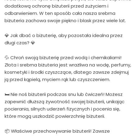
dodatkową ochronę biżuterii przed zużyciem i
odbarwieniem. W ten sposób cała nasza srebrna
biżuteria zachowa swoje piękno i blask przez wiele lat.
💎 Jak dbać o biżuterię, aby pozostała idealna przez
długi czas? 💎
💦 Chroń swoją biżuterię przed wodą i chemikaliami!
Złota i srebrna biżuteria jest wrażliwa na wodę, perfumy,
kosmetyki i środki czyszczące, dlatego zawsze zdejmuj
ją przed kąpielą, myciem rąk lub czyszczeniem.
🛏 Nie noś biżuterii podczas snu lub ćwiczeń! Możesz
zapewnić dłuższą żywotność swojej biżuterii, unikając
pocierania, silnych uderzeń fizycznych i pocenia się,
które mogą uszkodzić powierzchnię biżuterii.
📦 Właściwe przechowywanie biżuterii! Zawsze