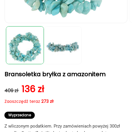
Otwórz
O
multimedia
m
1
2
w
w
oknie
o
modalnym
m
Bransoletka bryłka z amazonitem
Cena regularna
Cena sprzedaży
136 zł
409 zł
Zaoszczędź teraz
273 zł
!
Wyprzedane
Z wliczonym podatkiem. Przy zamówieniach powyżej 300zł