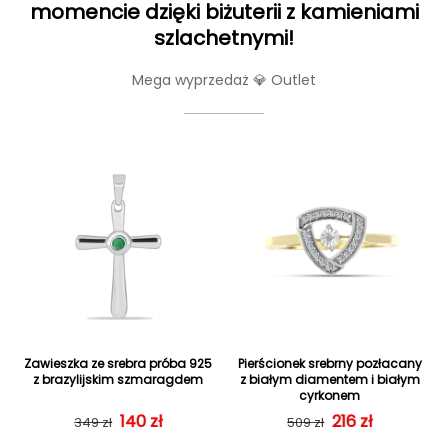
momencie dzięki biżuterii z kamieniami
szlachetnymi!
Mega wyprzedaż 💎 Outlet
Zawieszka ze srebra próba 925
Pierścionek srebrny pozłacany
z brazylijskim szmaragdem
z białym diamentem i białym
cyrkonem
Cena regularna
Cena sprzedaży
140 zł
Cena regularn
Cena sprzedaż
216 zł
349 zł
509 zł