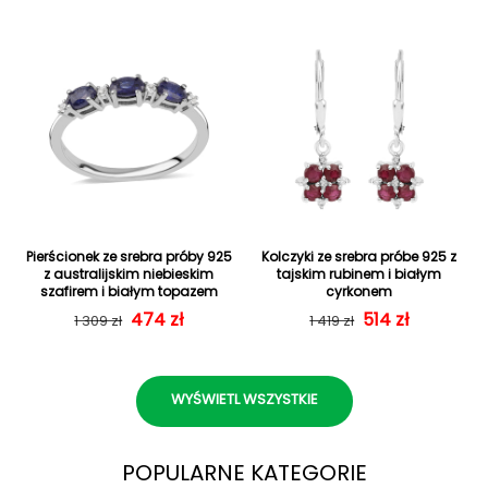
Pierścionek ze srebra próby 925
Kolczyki ze srebra próbe 925 z
z australijskim niebieskim
tajskim rubinem i białym
szafirem i białym topazem
cyrkonem
Cena regularna
Cena sprzedaży
474 zł
Cena regularn
Cena sprzedaż
514 zł
1 309 zł
1 419 zł
WYŚWIETL WSZYSTKIE
POPULARNE KATEGORIE