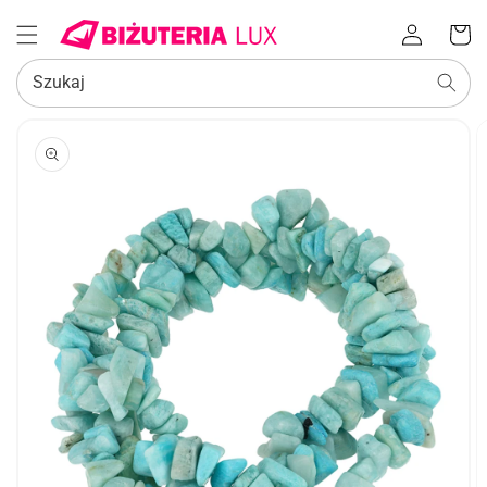
Zaloguj
Koszyk
się
Szukaj
POMIŃ, ABY
PRZEJŚĆ
DO
INFORMACJI
O
PRODUKCIE