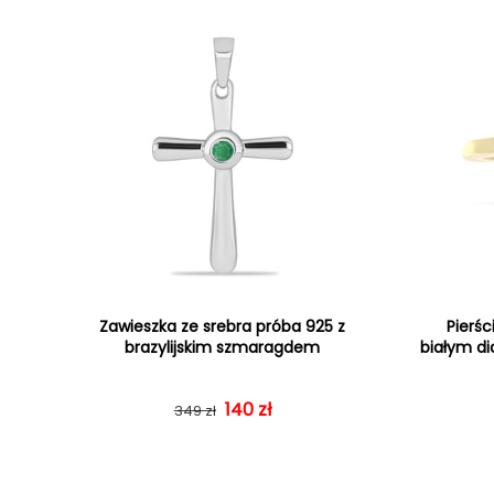
Zawieszka ze srebra próba 925 z
Pierśc
brazylijskim szmaragdem
białym d
Cena regularna
Cena sprzedaży
140 zł
349 zł