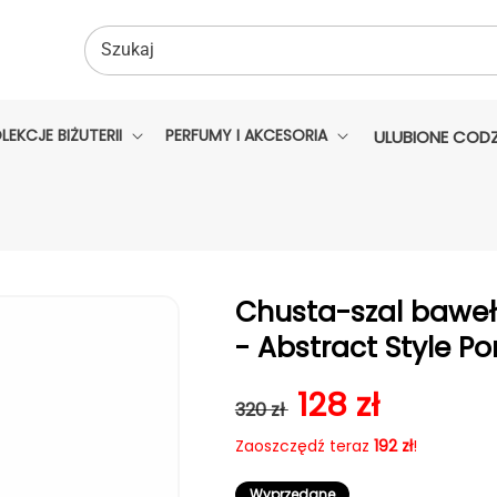
Szukaj
LEKCJE BIŻUTERII
PERFUMY I AKCESORIA
ULUBIONE CODZ
Chusta-szal bawełn
- Abstract Style Por
Cena regularna
Cena sprzed
128 zł
320 zł
Zaoszczędź teraz
192 zł
!
Wyprzedane