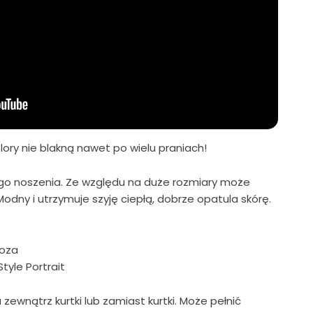
olory nie blakną nawet po wielu praniach!
nego noszenia. Ze względu na duże rozmiary może
. Modny i utrzymuje szyję ciepłą, dobrze opatula skórę.
koza
tyle Portrait
zewnątrz kurtki lub zamiast kurtki. Może pełnić