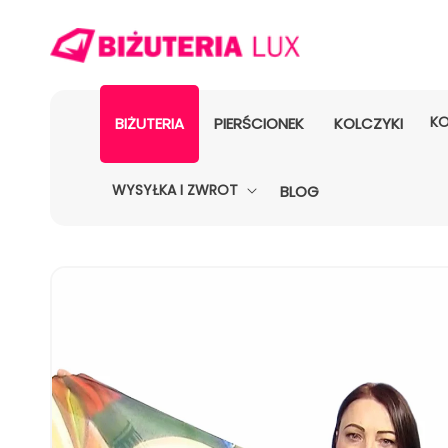
KO
BIŻUTERIA
PIERŚCIONEK
KOLCZYKI
WYSYŁKA I ZWROT
BLOG
POMIŃ, ABY
PRZEJŚĆ
DO
INFORMACJI
O
PRODUKCIE