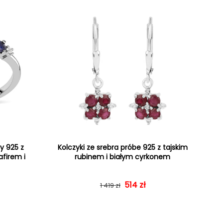
y 925 z
Kolczyki ze srebra próbe 925 z tajskim
afirem i
rubinem i białym cyrkonem
gularna
rzedaży
Cena regularna
Cena sprzedaży
514 zł
1 419 zł