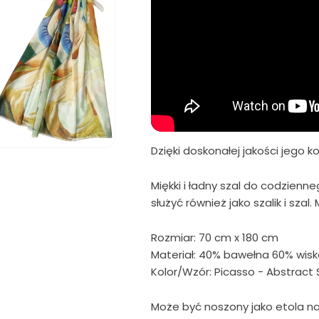
Dzięki doskonałej jakości jego k
wórz
ltimedia
Miękki i ładny szal do codzien
nie
służyć również jako szalik i szal
dalnym
Rozmiar: 70 cm x 180 cm
Materiał: 40% bawełna 60% wis
Kolor/Wzór: Picasso - Abstract S
Może być noszony jako etola na 