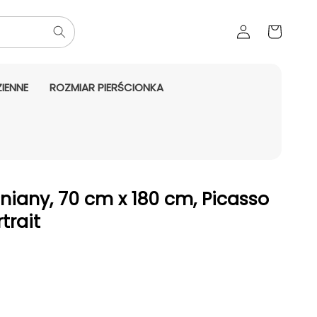
Zaloguj
Koszyk
się
IENNE
ROZMIAR PIERŚCIONKA
iany, 70 cm x 180 cm, Picasso
trait
aży