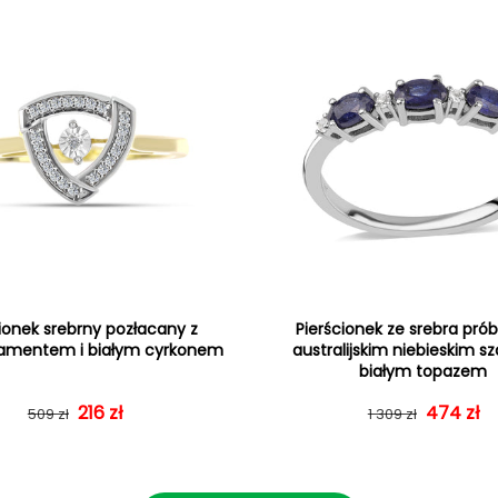
ionek srebrny pozłacany z
Pierścionek ze srebra prób
iamentem i białym cyrkonem
australijskim niebieskim sz
białym topazem
Cena regularna
Cena sprzedaży
216 zł
Cena re
Cena sp
474 zł
509 zł
1 309 zł