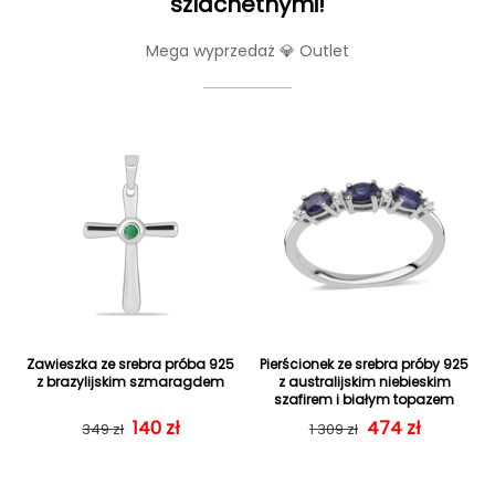
szlachetnymi!
Mega wyprzedaż 💎 Outlet
Zawieszka ze srebra próba 925
Pierścionek ze srebra próby 925
z brazylijskim szmaragdem
z australijskim niebieskim
szafirem i białym topazem
Cena regularna
Cena sprzedaży
140 zł
Cena regularn
Cena sprzedaż
474 zł
349 zł
1 309 zł