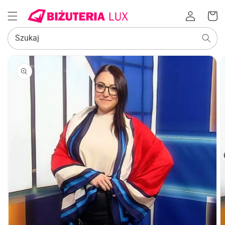
Zaloguj
Koszyk
się
Szukaj
POMIŃ, ABY
PRZEJŚĆ
DO
INFORMACJI
O
PRODUKCIE