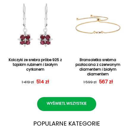
Kolczyki ze srebra próbe 925 z
Bransoletka srebrna
tajskim rubinem i białym
pozłacana z czerwonym
cyrkonem
diamentem i białym
diamentem
Cena regularna
Cena sprzedaży
514 zł
Cena regularn
Cena sprzedaż
567 zł
1 419 zł
1 599 zł
WYŚWIETL WSZYSTKIE
POPULARNE KATEGORIE