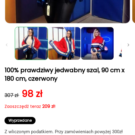
Otwórz
O
multimedia
m
1
2
w
w
oknie
o
modalnym
m
100% prawdziwy jedwabny szal, 90 cm x
180 cm, czerwony
Cena regularna
Cena sprzedaży
98 zł
307 zł
Zaoszczędź teraz
209 zł
!
Wyprzedane
Z wliczonym podatkiem. Przy zamówieniach powyżej 300zł