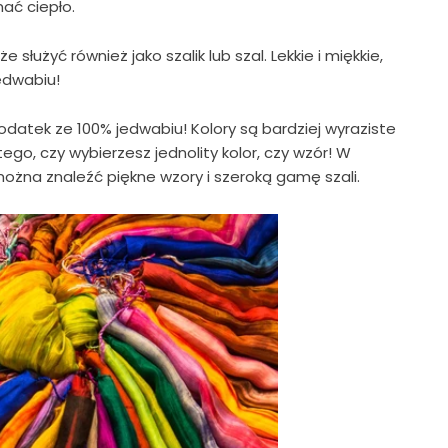
mać ciepło.
służyć również jako szalik lub szal. Lekkie i miękkie,
edwabiu!
datek ze 100% jedwabiu! Kolory są bardziej wyraziste
 tego, czy wybierzesz jednolity kolor, czy wzór! W
żna znaleźć piękne wzory i szeroką gamę szali.