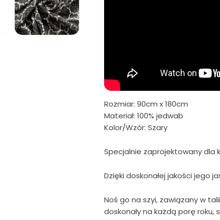
Otwórz
multimedia
5
w
oknie
modalnym
Rozmiar: 90cm x 180cm
Materiał: 100% jedwab
Kolor/Wzór: Szary
Specjalnie zaprojektowany dla k
Dzięki doskonałej jakości jego j
Noś go na szyi, zawiązany w tali
doskonały na każdą porę roku, 