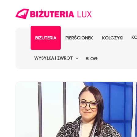
KO
BIŻUTERIA
PIERŚCIONEK
KOLCZYKI
WYSYŁKA I ZWROT
BLOG
POMIŃ, ABY
PRZEJŚĆ
DO
INFORMACJI
O
PRODUKCIE