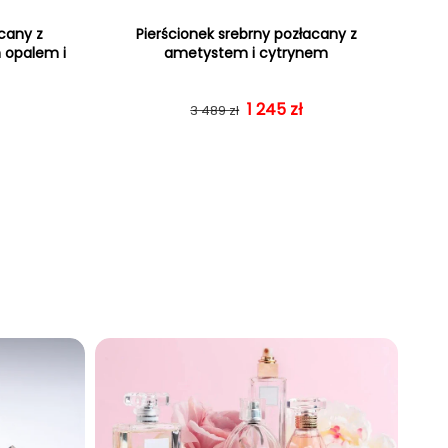
acany z
Pierścionek srebrny pozłacany z
m opalem i
ametystem i cytrynem
gularna
rzedaży
Cena regularna
Cena sprzedaży
1 245 zł
3 489 zł