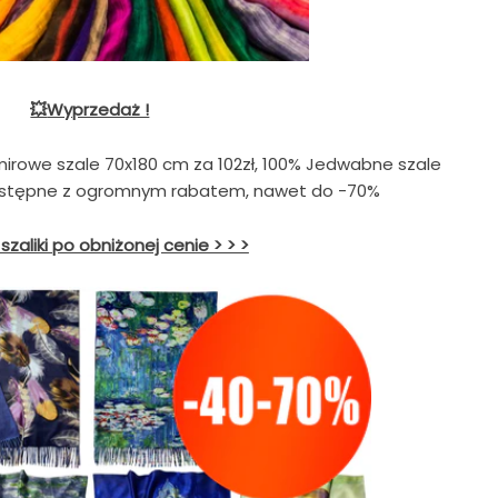
💥
Wyprzedaż !
mirowe szale 70x180 cm za 102zł, 100% Jedwabne szale
dostępne z ogromnym rabatem, nawet do -70%
szaliki po obniżonej cenie > > >