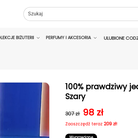
Szukaj
LEKCJE BIŻUTERII
PERFUMY I AKCESORIA
ULUBIONE CODZ
100% prawdziwy je
Szary
Cena regularna
Cena sprzed
98 zł
307 zł
Zaoszczędź teraz
209 zł
!
Wyprzedane