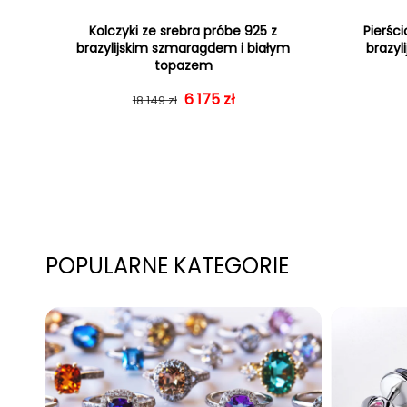
Kolczyki ze srebra próbe 925 z
Pierśc
brazylijskim szmaragdem i białym
brazyl
topazem
Cena regularna
Cena sprzedaży
6 175 zł
18 149 zł
POPULARNE KATEGORIE