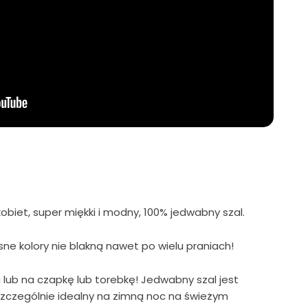
obiet, super miękki i modny, 100% jedwabny szal.
asne kolory nie blakną nawet po wielu praniach!
i lub na czapkę lub torebkę! Jedwabny szal jest
szczególnie idealny na zimną noc na świeżym