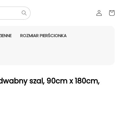
Zaloguj
Koszyk
się
IENNE
ROZMIAR PIERŚCIONKA
dwabny szal, 90cm x 180cm,
aży