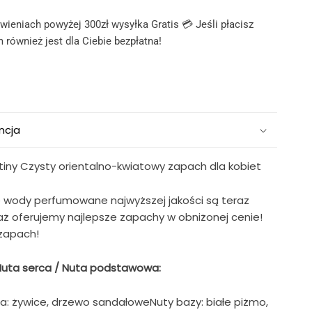
ieniach powyżej 300zł wysyłka Gratis 💳 Jeśli płacisz
 również jest dla Ciebie bezpłatna!
ncja
iny Czysty orientalno-kwiatowy zapach dla kobiet
e wody perfumowane najwyższej jakości są teraz
ż oferujemy najlepsze zapachy w obniżonej cenie!
 zapach!
 Nuta serca / Nuta podstawowa:
ca: żywice, drzewo sandałoweNuty bazy: białe piżmo,