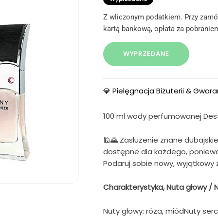
Z wliczonym podatkiem. Przy zamów
kartą bankową, opłata za pobraniem
WYPRZEDANE
💎 Pielęgnacja Biżuterii & Gwara
100 ml wody perfumowanej Dest
🕌🌄 Zasłużenie znane dubajski
dostępne dla każdego, poniewa
Podaruj sobie nowy, wyjątkowy
Charakterystyka, Nuta głowy /
Nuty głowy: róża, miódNuty ser