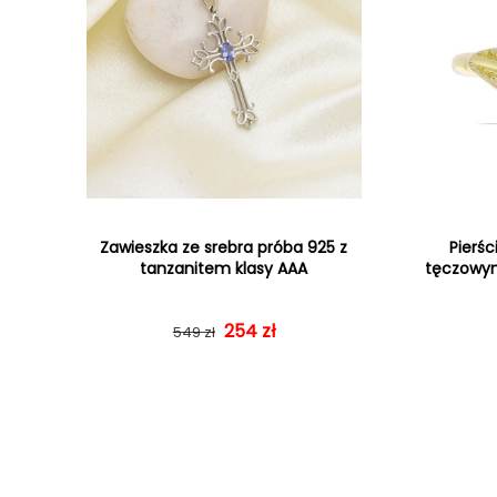
Zawieszka ze srebra próba 925 z
Pierśc
tanzanitem klasy AAA
tęczowym
Cena regularna
Cena sprzedaży
254 zł
549 zł