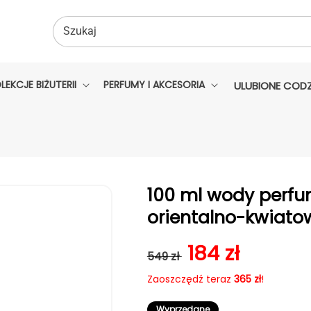
Szukaj
LEKCJE BIŻUTERII
PERFUMY I AKCESORIA
ULUBIONE CODZ
100 ml wody perfu
orientalno-kwiato
Cena regularna
Cena sprzed
184 zł
549 zł
Zaoszczędź teraz
365 zł
!
Wyprzedane