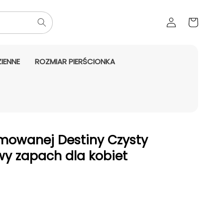
Zaloguj
Koszyk
się
IENNE
ROZMIAR PIERŚCIONKA
mowanej Destiny Czysty
wy zapach dla kobiet
aży