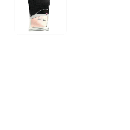
modalnym
Otwórz
multimedia
2
w
oknie
modalnym